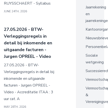
RUYSSCHAERT - Syllabus
Jaarrekening
JUNE 24TH, 2026
en
jaarrekeninge
27.05.2026 - BTW-
Kantoororgan
Verleggingsregels in
Nieuwsbriev
detail bij inkomende en
Personenbel
uitgaande facturen -
Sociale
Jurgen OPREEL - Video
wetgeving
27.05.2026 - BTW-
Successierec
Verleggingsregels in detail bij
inkomende en uitgaande
Vennootscha
facturen - Jurgen OPREEL -
Vennootscha
Video - Accreditatie ITAA : 3
&
uur cat. A
Verenigingsr
MAY 28TH, 2026