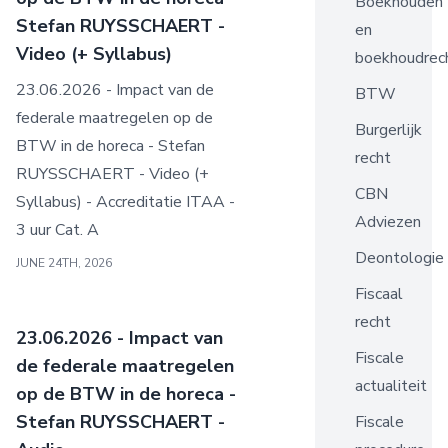
Boekhouden
Stefan RUYSSCHAERT -
en
Video (+ Syllabus)
boekhoudrec
23.06.2026 - Impact van de
BTW
federale maatregelen op de
Burgerlijk
BTW in de horeca - Stefan
recht
RUYSSCHAERT - Video (+
CBN
Syllabus) - Accreditatie ITAA -
Adviezen
3 uur Cat. A
Deontologie
JUNE 24TH, 2026
Fiscaal
recht
23.06.2026 - Impact van
Fiscale
de federale maatregelen
actualiteit
op de BTW in de horeca -
Stefan RUYSSCHAERT -
Fiscale